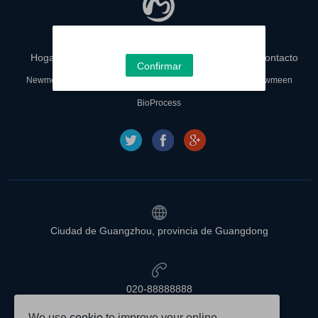
Hogar
Sobre
Producto
Noticias
Contacto
Confirmar
Newmeen
Newmeen Medical
Newmeen China
Newmeen
BioProcess
Ciudad de Guangzhou, provincia de Guangdong
020-88888888
We use
cookie
to improve your online