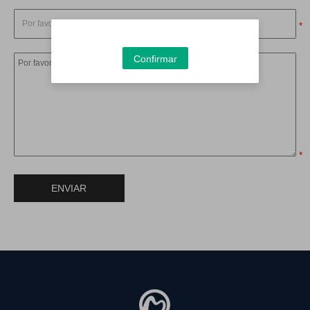
*
Confirmar
*